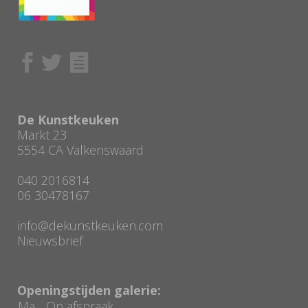
De Kunstkeuken
Markt 23
5554 CA Valkenswaard
040 2016814
06 30478167
info@dekunstkeuken.com
Nieuwsbrief
Openingstijden galerie:
Ma
Op afspraak