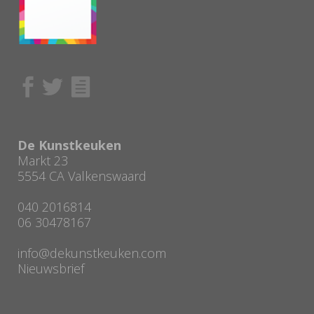
De Kunstkeuken
Markt 23
5554 CA Valkenswaard
040 2016814
06 30478167
info@dekunstkeuken.com
Nieuwsbrief