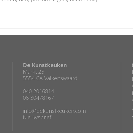
De Kunstkeuken
Markt 23
5554 CA Valkenswaard
040 2016814
06 30478167
info@dekunstkeuken.com
Nieuwsbrief