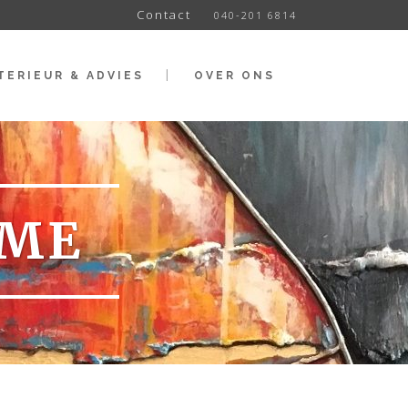
Contact
040-201 6814
TERIEUR & ADVIES
OVER ONS
IME