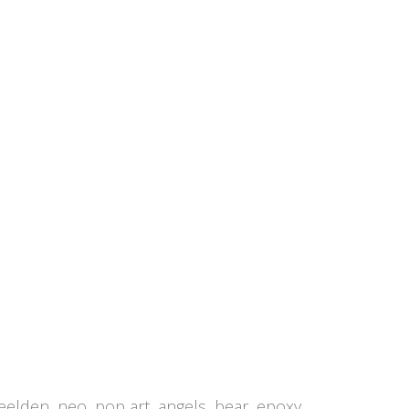
beelden, neo, pop art, angels, bear, epoxy