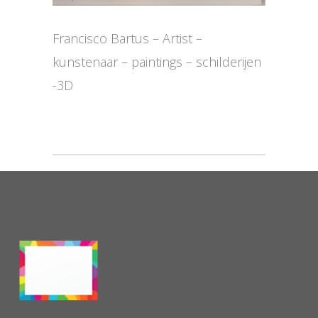
Francisco Bartus – Artist –
kunstenaar – paintings – schilderijen
-3D