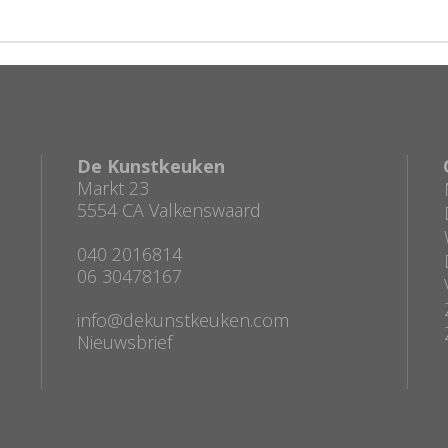
De Kunstkeuken
Markt 23
5554 CA Valkenswaard
040 2016814
06 30478167
info@dekunstkeuken.com
Nieuwsbrief