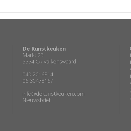
De Kunstkeuken
Markt 23
5554 CA Valkenswaard
040 2016814
06 30478167
info@dekunstkeuken.com
Nieuwsbrief