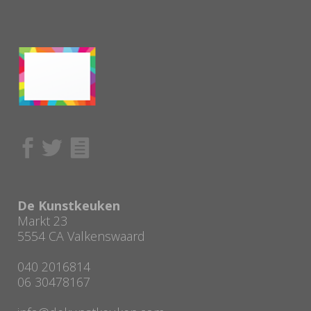
De Kunstkeuken
Markt 23
5554 CA Valkenswaard
040 2016814
06 30478167