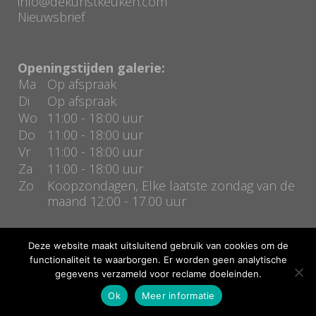
info@dekunstkeuken.com
Nieuwsbrief
Openingstijden galerie:
Ma
Op afspraak
Di
Op afspraak
Wo
11:00 - 18:00 uur
Do
11:00 - 18:00 uur
Vr
11:00 - 18:00 uur
Za
11:00 - 18:00 uur
Zo
Koopzondagen, Elke laatste zondag van de
maand 12:00 - 17.00 uur
Deze website maakt uitsluitend gebruik van cookies om de
functionaliteit te waarborgen. Er worden geen analytische
gegevens verzameld voor reclame doeleinden.
Copyright De kunstkeuken | Realisatie door
Bas Kierkels
Ok
Meer informatie