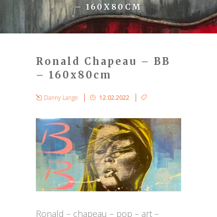
– 160X80CM
Ronald Chapeau – BB
– 160x80cm
Danny Lange
12.02.2022
Ronald – chapeau – pop – art –