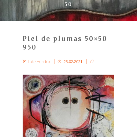
50
Piel de plumas 50×50
950
Luke Hendrix
23.02.2021