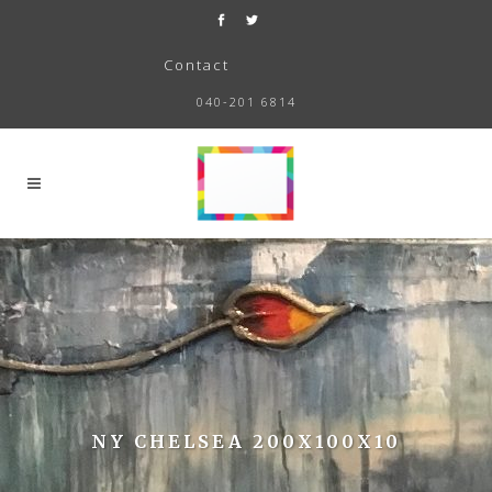
Contact
040-201 6814
NY CHELSEA 200X100X10