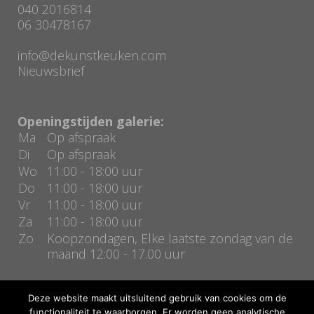
040 2016814
06 30478167
info@dekunstkeuken.com
Nieuwsbrief
Openingstijden galerie:
Ma
Op afspraak
Di
Op afspraak
Wo
11:00 - 18:00 uur
Do
11:00 - 18:00 uur
Vr
11:00 - 18:00 uur
Za
11:00 - 18:00 uur
Zo
Koopzondagen, Elke laatste zondag van de
maand 12:00 - 17.00 uur
Deze website maakt uitsluitend gebruik van cookies om de
functionaliteit te waarborgen. Er worden geen analytische