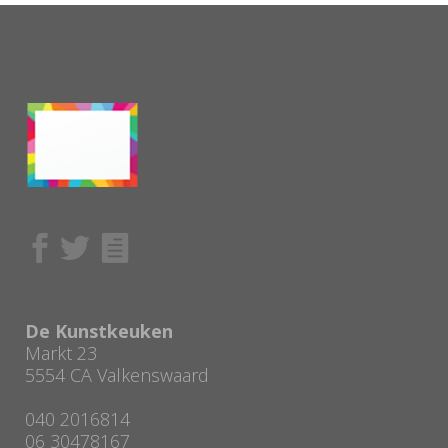
De Kunstkeuken
Markt 23
5554 CA Valkenswaard
040 2016814
06 30478167