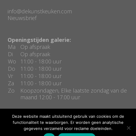
info@dekunstkeuken.com
Nieuwsbrief
Openingstijden galerie:
Ma
Op afspraak
Di
Op afspraak
Wo
11:00 - 18:00 uur
Do
11:00 - 18:00 uur
Vr
11:00 - 18:00 uur
Za
11:00 - 18:00 uur
Zo
Koopzondagen, Elke laatste zondag van de
maand 12:00 - 17.00 uur
Deze website maakt uitsluitend gebruik van cookies om de
functionaliteit te waarborgen. Er worden geen analytische
gegevens verzameld voor reclame doeleinden.