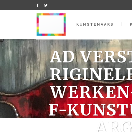
KUNSTENAARS
AD VERS
RIGINEL
WERKEN-
F-KUNST
ARG