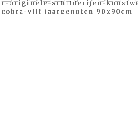
r-originele-schilderijen-kunstw
-cobra-vijf jaargenoten 90x90cm