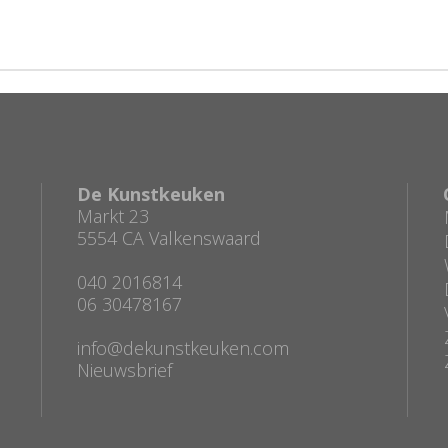
De Kunstkeuken
Markt 23
5554 CA Valkenswaard
040 2016814
06 30478167
info@dekunstkeuken.com
Nieuwsbrief