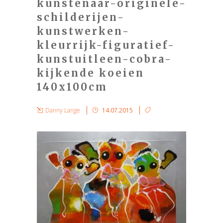
kunstenaar-originele-
schilderijen-
kunstwerken-
kleurrijk-figuratief-
kunstuitleen-cobra-
kijkende koeien
140x100cm
Danny Lange
14.07.2015