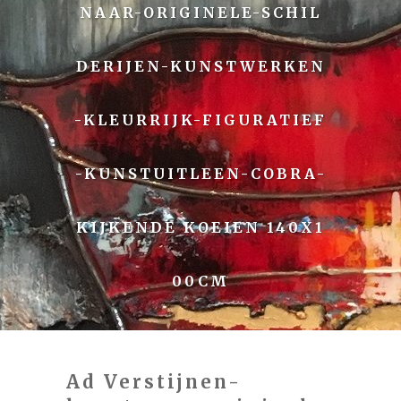
NAAR-ORIGINELE-SCHIL
DERIJEN-KUNSTWERKEN
-KLEURRIJK-FIGURATIEF
-KUNSTUITLEEN-COBRA-
KIJKENDE KOEIEN 140X1
00CM
Ad Verstijnen-