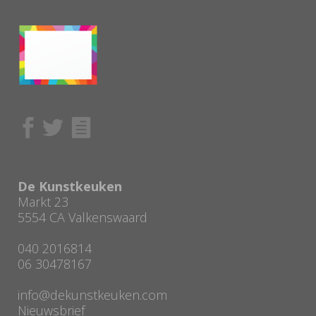
De Kunstkeuken
Markt 23
5554 CA Valkenswaard
040 2016814
06 30478167
info@dekunstkeuken.com
Nieuwsbrief